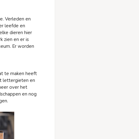
e. Verleden en
er leefde en
lke dieren hier
 zien en er is
museum. Er worden
at te maken heeft
t lettergieten en
meer over het
eedschappen en nog
gen.