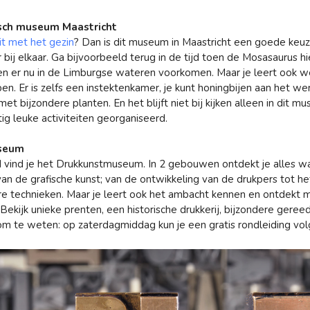
isch museum Maastricht
it met het gezin
? Dan is dit museum in Maastricht een goede keuz
bij elkaar. Ga bijvoorbeeld terug in de tijd toen de Mosasaurus hi
en er nu in de Limburgse wateren voorkomen. Maar je leert ook we
n. Er is zelfs een instektenkamer, je kunt honingbijen aan het werk
t bijzondere planten. En het blijft niet bij kijken alleen in dit 
ig leuke activiteiten georganiseerd.
useum
d vind je het Drukkunstmuseum. In 2 gebouwen ontdekt je alles w
an de grafische kunst; van de ontwikkeling van de drukpers tot he
e technieken. Maar je leert ook het ambacht kennen en ontdekt 
. Bekijk unieke prenten, een historische drukkerij, bijzondere ger
om te weten: op zaterdagmiddag kun je een gratis rondleiding vol