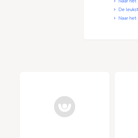
Naar het
De leuks
Naar het