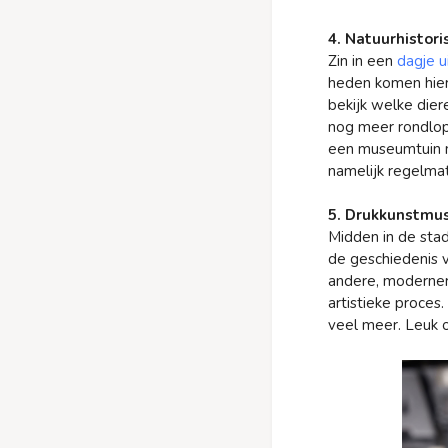
4. Natuurhistor
Zin in een
dagje u
heden komen hier 
bekijk welke dier
nog meer rondlope
een museumtuin me
namelijk regelmat
5. Drukkunstm
Midden in de sta
de geschiedenis v
andere, moderner
artistieke proces
veel meer. Leuk 