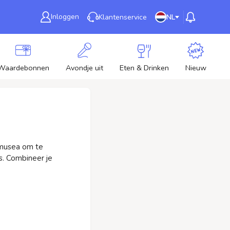
Inloggen
Klantenservice
NL
Waardebonnen
Avondje uit
Eten & Drinken
Nieuw
l musea om te
ls. Combineer je