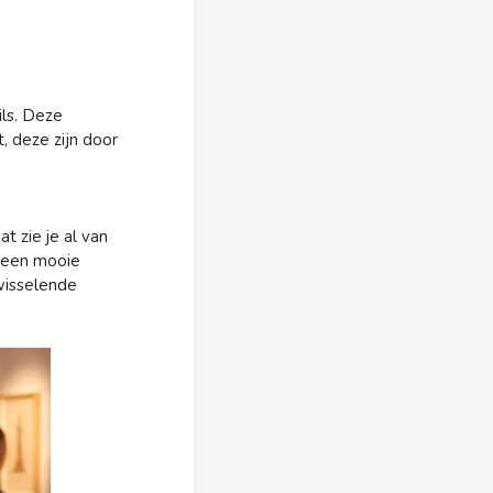
ils. Deze
, deze zijn door
t zie je al van
t een mooie
wisselende