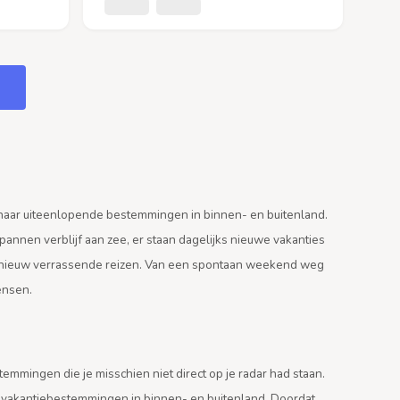
naar uiteenlopende bestemmingen in binnen- en buitenland.
pannen verblijf aan zee, er staan dagelijks nieuwe vakanties
 opnieuw verrassende reizen. Van een spontaan weekend weg
wensen.
emmingen die je misschien niet direct op je radar had staan.
ge vakantiebestemmingen in binnen- en buitenland. Doordat