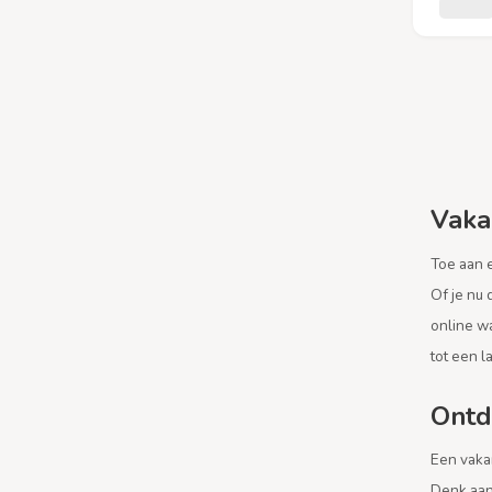
Vakan
Toe aan 
Of je nu 
online w
tot een l
Ontd
Een vakan
Denk aan