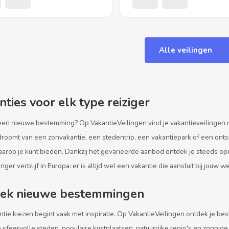
Alle veilingen
ties voor elk type reiziger
een nieuwe bestemming? Op VakantieVeilingen vind je vakantieveilingen 
droomt van een zonvakantie, een stedentrip, een vakantiepark of een onts
aarop je kunt bieden. Dankzij het gevarieerde aanbod ontdek je steeds
anger verblijf in Europa: er is altijd wel een vakantie die aansluit bij jouw 
ek nieuwe bestemmingen
tie kiezen begint vaak met inspiratie. Op VakantieVeilingen ontdek je best
 sfeervolle steden, populaire kustplaatsen, natuurrijke regio's en zonni