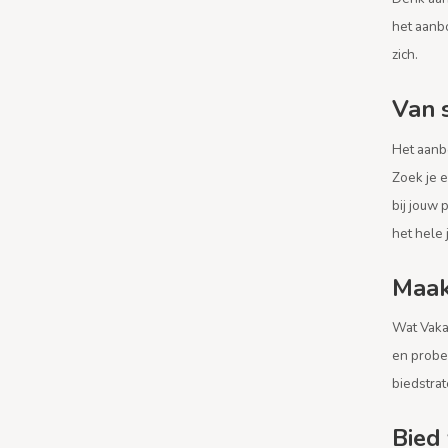
het aanbo
zich.
Van 
Het aanbo
Zoek je e
bij jouw 
het hele 
Maak
Wat Vaka
en probee
biedstrat
Bied