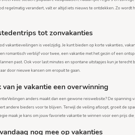
d regelmatig verandert, valt er altijd iets nieuws te ontdekken. Zo wordt
stedentrips tot zonvakanties
d vakantieveilingen is veelzijdig. Je kunt bieden op korte vakanties, vaka
en romantisch verblijf voor twee, een vakantie met het gezin of een ontspa
plannen past. Ook voor last minutes en spontane uitstapjes kun je terecht 
jaar door nieuwe kansen om eropuit te gaan.
 van je vakantie een overwinning
ntieVeilingen anders maakt dan een gewone reiswebsite? De spanning van 
rt andere bieders voor te blijven. Terwijl de veiling afloopt, groeit de 
egie maak je kans om jouw favoriete vakantie te winnen voor een prijs die 
 vandaag nog mee op vakanties