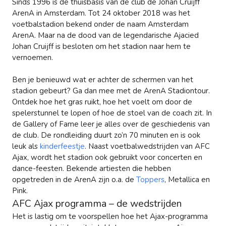
Sinds 1996 is de thuisbasis van de club de Johan Cruijff
ArenA in Amsterdam. Tot 24 oktober 2018 was het
voetbalstadion bekend onder de naam Amsterdam
ArenA. Maar na de dood van de legendarische Ajacied
Johan Cruijff is besloten om het stadion naar hem te
vernoemen.
Ben je benieuwd wat er achter de schermen van het
stadion gebeurt? Ga dan mee met de ArenA Stadiontour.
Ontdek hoe het gras ruikt, hoe het voelt om door de
spelerstunnel te lopen of hoe de stoel van de coach zit. In
de Gallery of Fame leer je alles over de geschiedenis van
de club. De rondleiding duurt zo’n 70 minuten en is ook
leuk als
kinderfeestje
. Naast voetbalwedstrijden van AFC
Ajax, wordt het stadion ook gebruikt voor concerten en
dance-feesten. Bekende artiesten die hebben
opgetreden in de ArenA zijn o.a. de
Toppers
, Metallica en
Pink.
AFC Ajax programma – de wedstrijden
Het is lastig om te voorspellen hoe het Ajax-programma