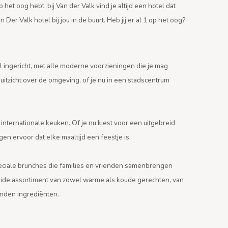
 het oog hebt, bij Van der Valk vind je altijd een hotel dat
er Valk hotel bij jou in de buurt. Heb jij er al 1 op het oog?
vol ingericht, met alle moderne voorzieningen die je mag
uitzicht over de omgeving, of je nu in een stadscentrum
nternationale keuken. Of je nu kiest voor een uitgebreid
gen ervoor dat elke maaltijd een feestje is.
peciale brunches die families en vrienden samenbrengen
reide assortiment van zowel warme als koude gerechten, van
onden ingrediënten.