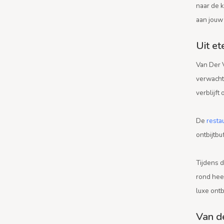
naar de k
aan jouw 
Uit et
Van Der V
verwachte
verblijft
De
resta
ontbijtbu
Tijdens 
rond hee
luxe ontb
Van d