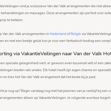
ieVeilingen vind je exclusieve Van der Valk arrangementen die niet alleen
 behandelingen en massages. Deze arrangementen zijn perfect voor iedere
rijs te betalen.
p Van der Valk arrangementen in
Nederland
of
België
via VakantieVeilinge
len en met een beetje geluk kun je voor een fantastisch bedrag een comple
rting via VakantieVeilingen naar Van der Valk Ho
een speciale gelegenheid viert, er gewoon even tussenuit wilt of een zake
eilingen bieden iets unieks. Elk hotel heeft zijn eigen charme en specialit
 en kies het Van der Valk arrangement dat het beste bij je past.
ht je nog op? Begin vandaag nog met het plannen van je verblijf bij een 
 arrangementen alleen op VakantieVeilingen. Je volgende avontuur begint 