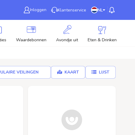
Inloggen
Klantenservice
NL
ies
Waardebonnen
Avondje uit
Eten & Drinken
Nie
ULAIRE VEILINGEN
KAART
LIJST