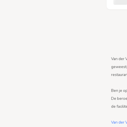
Van der V
geweest;
restaura
Ben je o
De beroe
de facilit
Van der 