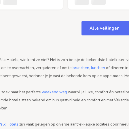
Alle veilingen
alk Hotels, wie kent ze niet? Het is zo’n beetje de bekendste hotelketen v
 om te overnachten, vergaderen of om te
brunchen, lunchen
of dineren in
nt bent geweest, herinner je je vast de bekende kers op de appelmoes. 
p zoek naar het perfecte
weekend weg
waarbij je luxe, comfort én betaalba
mde hotels staan bekend om hun gastvrijheid en comfort en met VakantieV
eiten.
Valk Hotels
zijn vaak gelegen op diverse aantrekkelijke locaties door hee