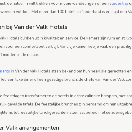
ust, de natuur in wilt trekken voor mooie wandelingen of een
stedentrip
op
wensen voldoet. Met meer dan 100 hotels in Nederland is er altijd een Van D
en bij Van der Valk Hotels
alk Hotels blinken uit in kwaliteit en service. De kamers zijn ruim en stijl
n voor een comfortabel verblijf. Vanuit je kamer heb je vaak een prachtig 
 of midden in de natuur.
urants
in Van der Valk Hotels staan bekend om hun heerlijke gerechten en i
ffet, een luxe diner of een gezellige brunch, de chefs van Van der Valk zor
de feestdagen transformeren de hotels in echte culinaire hotspots, met s
rlijk gevulde tafels. De feestelijke brunches zijn beroemd om hun uitgeb
ijtitems tot feestelijke lunchgerechten, allemaal bereid met seizoensgeb
er Valk arrangementen