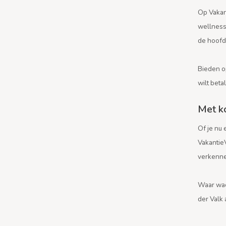
Op Vakant
wellness
de hoofdp
Bieden o
wilt beta
Met ko
Of je nu 
VakantieV
verkennen
Waar wac
der Valk