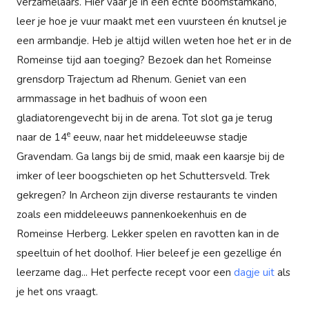
verzamelaars. Hier vaar je in een echte boomstamkano,
leer je hoe je vuur maakt met een vuursteen én knutsel je
een armbandje. Heb je altijd willen weten hoe het er in de
Romeinse tijd aan toeging? Bezoek dan het Romeinse
grensdorp Trajectum ad Rhenum. Geniet van een
armmassage in het badhuis of woon een
gladiatorengevecht bij in de arena. Tot slot ga je terug
e
naar de 14
eeuw, naar het middeleeuwse stadje
Gravendam. Ga langs bij de smid, maak een kaarsje bij de
imker of leer boogschieten op het Schuttersveld. Trek
gekregen? In Archeon zijn diverse restaurants te vinden
zoals een middeleeuws pannenkoekenhuis en de
Romeinse Herberg. Lekker spelen en ravotten kan in de
speeltuin of het doolhof. Hier beleef je een gezellige én
leerzame dag... Het perfecte recept voor een
dagje uit
als
je het ons vraagt.