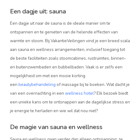
Een dagje uit: sauna
Een dagje uit naar de sauna is de ideale manier om te
ontspannen en te genieten van de helende effecten van
warmte en stoom. Bij VakantieVeilingen vind je een breed scala
aan sauna en wellness arrangementen, inclusief toegang tot
de beste faciliteiten zoals stoomcabines, rustruimtes, binnen-
en buitenzwembaden en bubbelbaden. Vaak is er zelfs een
mogelijkheid om met een mooie korting
een
beautybehandeling
of massage bij te boeken. Wat dacht je
van een overnachting in een
wellness hotel
? Elk bezoek biedt
een unieke kans om te ontsnappen aan de dagelijkse stress en
je energie te herladen en wie wil dat nou niet?
De magie van sauna en wellness
Sauna en wellness gaan verder dan alleen ontspanning: ze