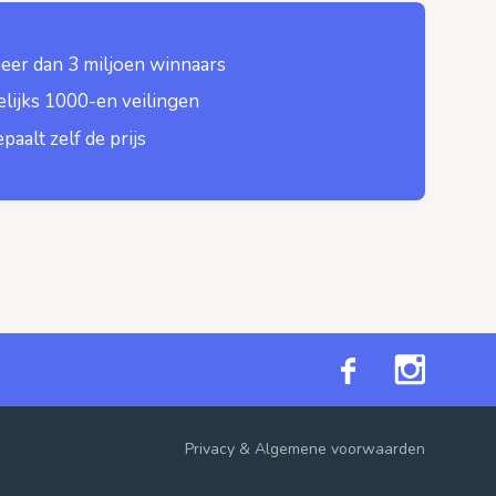
eer dan 3 miljoen winnaars
lijks 1000-en veilingen
epaalt zelf de prijs
Privacy
&
Algemene voorwaarden