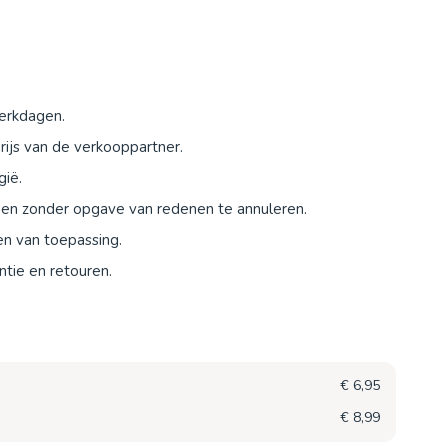
werkdagen.
ijs van de verkooppartner.
gië.
agen zonder opgave van redenen te annuleren.
en van toepassing.
tie en retouren.
€ 6,95
€ 8,99