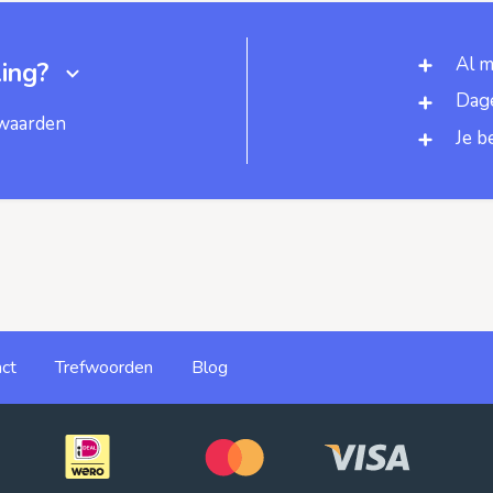
Al m
ing?
Dage
rwaarden
Je b
ct
Trefwoorden
Blog