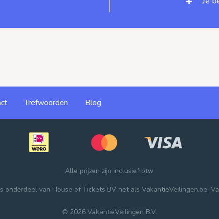
Je b
ct
Trefwoorden
Blog
Alle prijzen zijn inclusief btw
 is onderdeel van
House of Tickets BV
net als
VakantieVeilingen.be
,
Va
© 2026 VakantieVeilingen B.V.