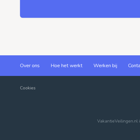
Over ons
Hoe het werkt
Werken bij
Conta
Cookies
VakantieVeilingen.nl