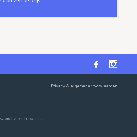
epaalt zelf de prijs
Privacy
&
Algemene voorwaarden
vabid.be
en
Tripper.nl