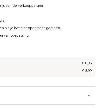
ijs van de verkooppartner.
gië.
uren als je het niet open hebt gemaakt.
en van toepassing.
€ 6,95
€ 5,99