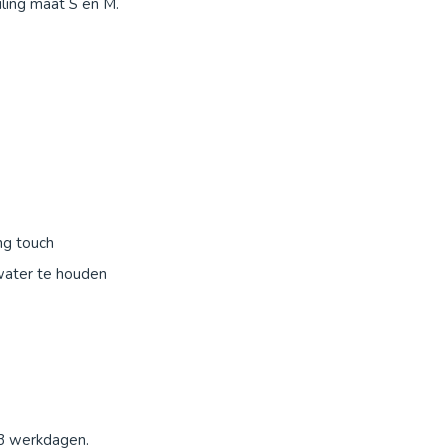
ling maat S en M.
ng touch
water te houden
-3 werkdagen.