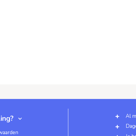
Al m
ing?
Dage
rwaarden