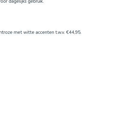
oor dagelijks gebruik.
htroze met witte accenten t.w.v. €44,95.