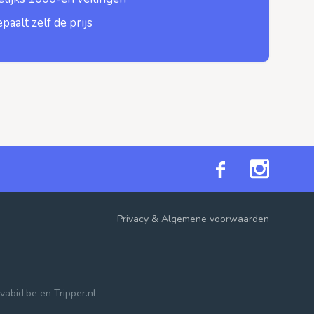
epaalt zelf de prijs
Privacy
&
Algemene voorwaarden
vabid.be
en
Tripper.nl