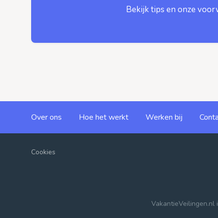
Bekijk tips en onze voo
Over ons
Hoe het werkt
Werken bij
Conta
Cookies
VakantieVeilingen.nl