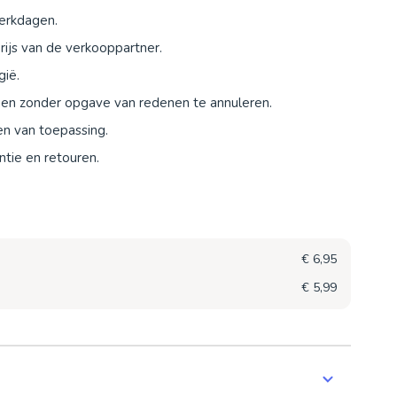
werkdagen.
ijs van de verkooppartner.
gië.
agen zonder opgave van redenen te annuleren.
en van toepassing.
tie en retouren.
€ 6,95
€ 5,99