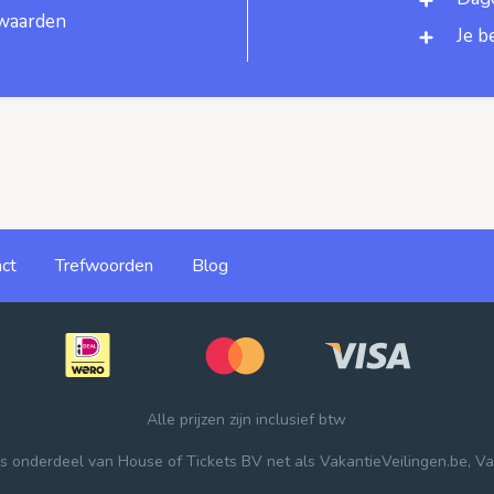
rwaarden
Je b
ct
Trefwoorden
Blog
Alle prijzen zijn inclusief btw
 is onderdeel van
House of Tickets BV
net als
VakantieVeilingen.be
,
Va