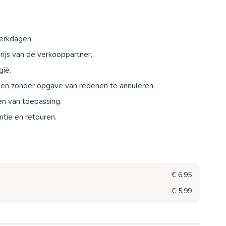
werkdagen.
ijs van de verkooppartner.
gië.
agen zonder opgave van redenen te annuleren.
en van toepassing.
tie en retouren.
€ 6,95
€ 5,99