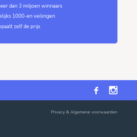
eer dan 3 miljoen winnaars
lijks 1000-en veilingen
epaalt zelf de prijs
Privacy
&
Algemene voorwaarden