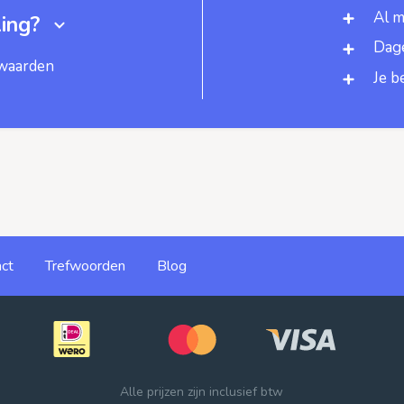
Al m
ing?
Dage
rwaarden
Je b
ct
Trefwoorden
Blog
Alle prijzen zijn inclusief btw