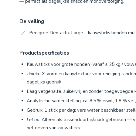
— perfect als dagelijkse snack en mondverzorging.
De veiling
Pedigree Dentastix Large – kauwsticks honden multi
Productspecificaties
Kauwsticks voor grote honden (vanaf ± 25 kg / vol
Unieke X-vorm en kauwtextuur voor reiniging tanden
dagelijks gebruik
Laag vetgehalte, suikervrij en zonder toegevoegde 
Analytische samenstelling: ca. 8.5 % eiwit, 1.8 % v
Gebruik: 1 stick per dag; vers water beschikbaar stell
Let op:
Alleen als tussendoortje/snack gebruiken — ve
het geven van kauwsticks