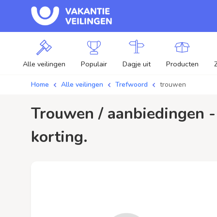
Alle veilingen
Populair
Dagje uit
Producten
Home
Alle veilingen
Trefwoord
trouwen
trouwen / aanbiedingen - Plaats je bod op trouwen veilingen en profiteer van
korting.