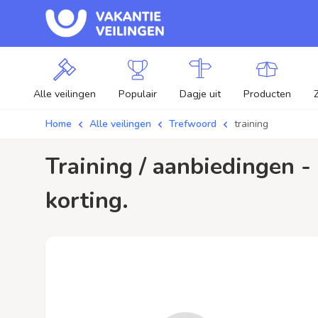
Alle veilingen
Populair
Dagje uit
Producten
Home
Alle veilingen
Trefwoord
training
training / aanbiedingen - Plaats je bod op training veilingen en profiteer van
korting.