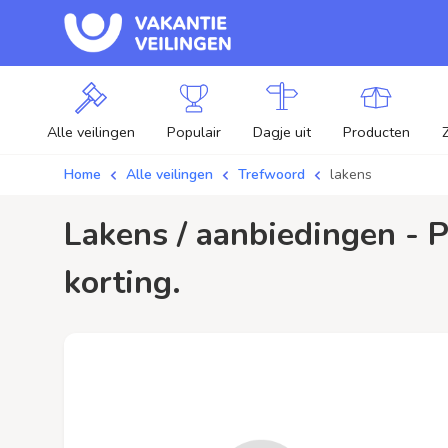
Alle veilingen
Populair
Dagje uit
Producten
Home
Alle veilingen
Trefwoord
lakens
lakens / aanbiedingen - Plaats je bod op lakens veilingen en profiteer van
korting.