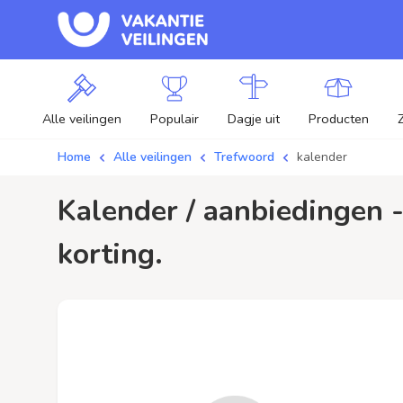
Alle veilingen
Populair
Dagje uit
Producten
Home
Alle veilingen
Trefwoord
kalender
kalender / aanbiedingen - Plaats je bod op kalender veilingen en profiteer van
korting.