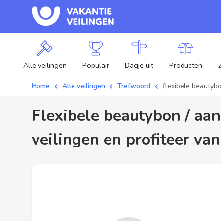
Alle veilingen
Populair
Dagje uit
Producten
Home
Alle veilingen
Trefwoord
flexibele beautyb
flexibele beautybon / aanbiedingen - Plaats je bod op flexibele beautybon
veilingen en profiteer van