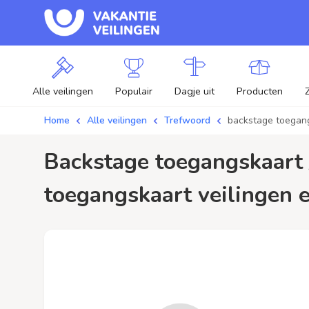
Alle veilingen
Populair
Dagje uit
Producten
Home
Alle veilingen
Trefwoord
backstage toegan
backstage toegangskaart / aanbiedingen - Plaats je bod op backstage
toegangskaart veilingen e