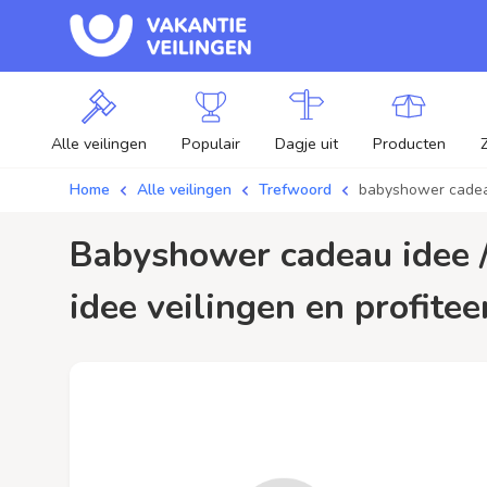
Alle veilingen
Populair
Dagje uit
Producten
Home
Alle veilingen
Trefwoord
babyshower cadea
babyshower cadeau idee / aanbiedingen - Plaats je bod op babyshower cadeau
idee veilingen en profitee