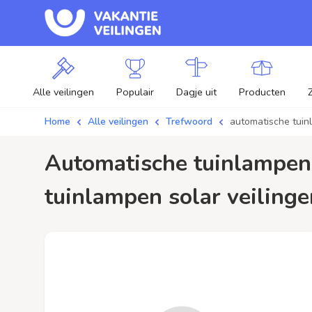
Alle veilingen
Populair
Dagje uit
Producten
Home
Alle veilingen
Trefwoord
automatische tuin
automatische tuinlampen solar / aanbiedingen - Plaats je bod op automatische
tuinlampen solar veilinge