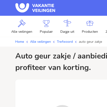
Alle veilingen
Populair
Dagje uit
Producten
Home
Alle veilingen
Trefwoord
auto geur zakje
auto geur zakje / aanbiedingen - Plaats je bod op auto geur zakje veilingen en
profiteer van korting.