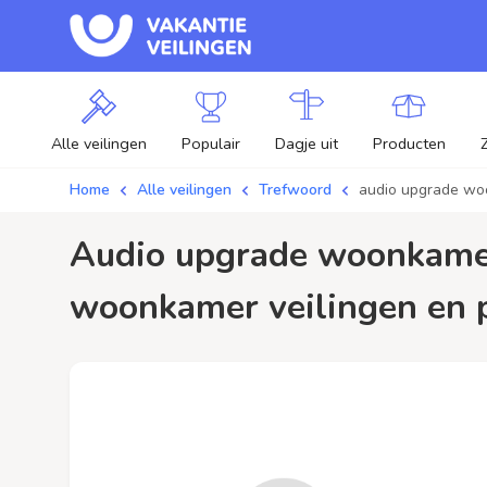
Alle veilingen
Populair
Dagje uit
Producten
Home
Alle veilingen
Trefwoord
audio upgrade w
audio upgrade woonkamer / aanbiedingen - Plaats je bod op audio upgrade
woonkamer veilingen en pr