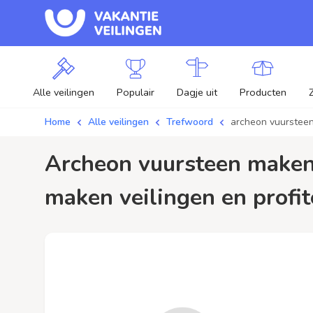
Alle veilingen
Populair
Dagje uit
Producten
Home
Alle veilingen
Trefwoord
archeon vuurstee
archeon vuursteen maken / aanbiedingen - Plaats je bod op archeon vuursteen
maken veilingen en profit