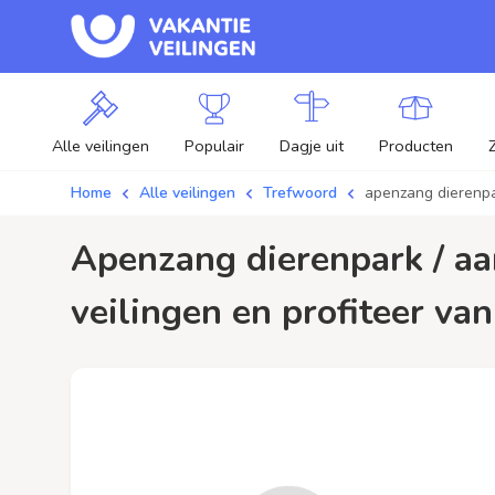
Alle veilingen
Populair
Dagje uit
Producten
Home
Alle veilingen
Trefwoord
apenzang dierenp
apenzang dierenpark / aanbiedingen - Plaats je bod op apenzang dierenpark
veilingen en profiteer van