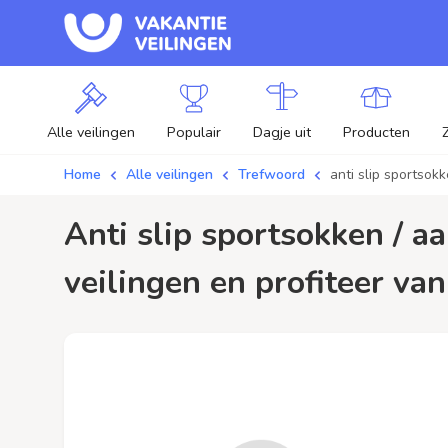
Alle veilingen
Populair
Dagje uit
Producten
Home
Alle veilingen
Trefwoord
anti slip sportsok
anti slip sportsokken / aanbiedingen - Plaats je bod op anti slip sportsokken
veilingen en profiteer van