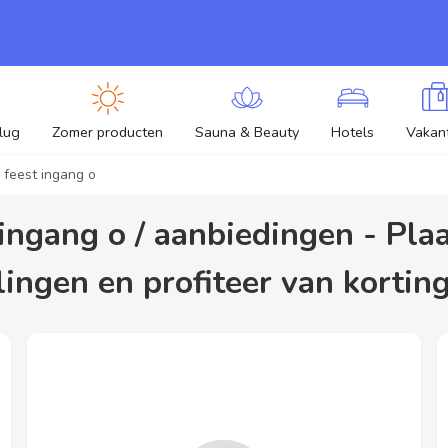
lug
Zomer producten
Sauna & Beauty
Hotels
Vakant
feest ingang o
lingen en profiteer van korting