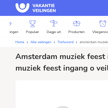
lle veilingen
Populair
Dagje uit
Producten
Vliegensv
Home
Alle veilingen
Trefwoord
amsterdam muziek 
amsterdam muziek feest ingang o / aanbiedingen - Plaats je bod op amsterdam
muziek feest ingang o vei