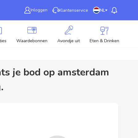
Inloggen
Klantenservice
NL
ies
Waardebonnen
Avondje uit
Eten & Drinken
Nie
.