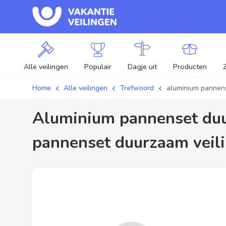
Alle veilingen
Populair
Dagje uit
Producten
Home
Alle veilingen
Trefwoord
aluminium pannen
aluminium pannenset duurzaam / aanbiedingen - Plaats je bod op aluminium
pannenset duurzaam veilin