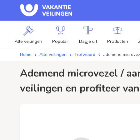
Alle veilingen
Populair
Dagje uit
Producten
Home
Alle veilingen
Trefwoord
ademend microvez
ademend microvezel / aanbiedingen - Plaats je bod op ademend microvezel
veilingen en profiteer van