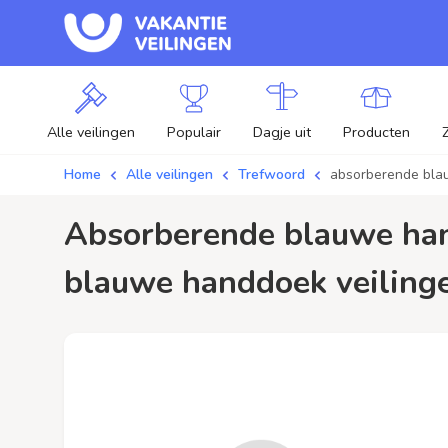
Alle veilingen
Populair
Dagje uit
Producten
Home
Alle veilingen
Trefwoord
absorberende bl
absorberende blauwe handdoek / aanbiedingen - Plaats je bod op absorberende
blauwe handdoek veilingen