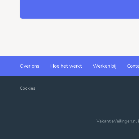
Over ons
Hoe het werkt
Werken bij
Conta
Cookies
VakantieVeilingen.nl