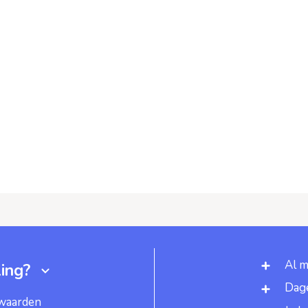
Al m
ing?
Dage
rwaarden