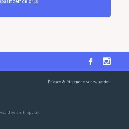
epaalt zelf de prijs
Privacy
&
Algemene voorwaarden
vabid.be
en
Tripper.nl