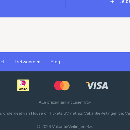
Je b
ct
Trefwoorden
Blog
Alle prijzen zijn inclusief btw
 is onderdeel van
House of Tickets BV
net als
VakantieVeilingen.be
,
Va
© 2026 VakantieVeilingen B.V.