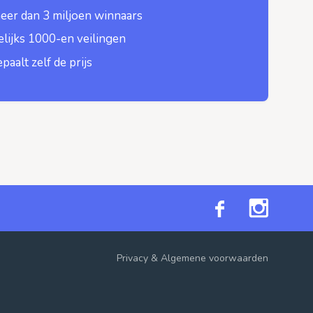
eer dan 3 miljoen winnaars
lijks 1000-en veilingen
epaalt zelf de prijs
Privacy
&
Algemene voorwaarden