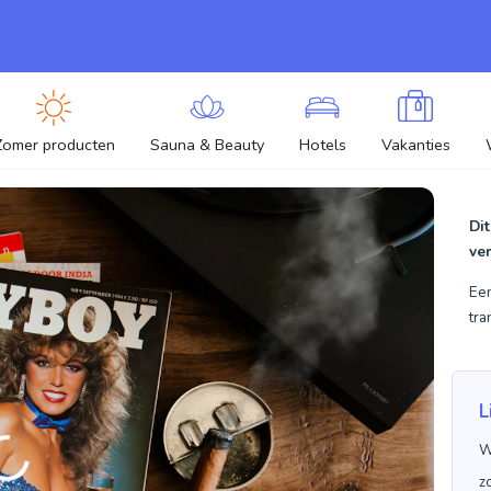
Zomer producten
Sauna & Beauty
Hotels
Vakanties
Dit
ve
Een
tra
L
W
z