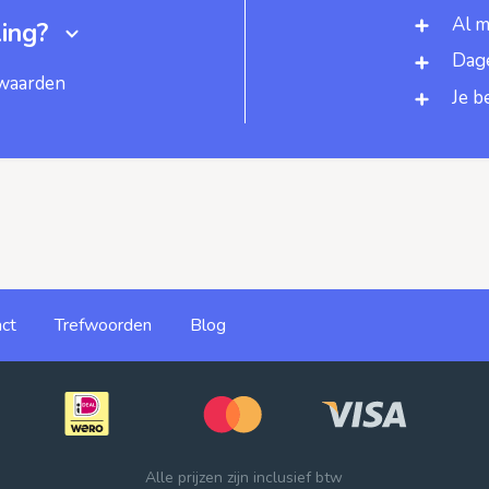
Al m
ing?
Dage
rwaarden
Je b
ct
Trefwoorden
Blog
Alle prijzen zijn inclusief btw