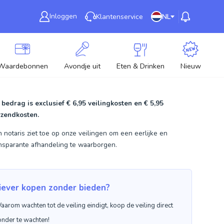
Inloggen
Klantenservice
NL
Waardebonnen
Avondje uit
Eten & Drinken
Nieuw
 bedrag is exclusief
€ 6,95
veilingkosten en
€ 5,95
rzendkosten.
 notaris ziet toe op onze veilingen om een eerlijke en
nsparante afhandeling te waarborgen.
iever kopen zonder bieden?
aarom wachten tot de veiling eindigt, koop de veiling direct
onder te wachten!