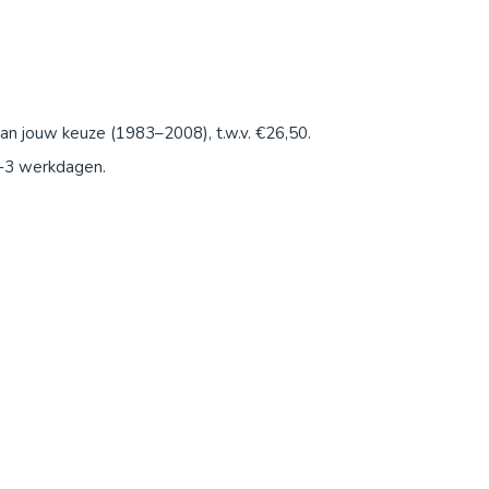
n jouw keuze (1983–2008), t.w.v. €26,50.
1-3 werkdagen.