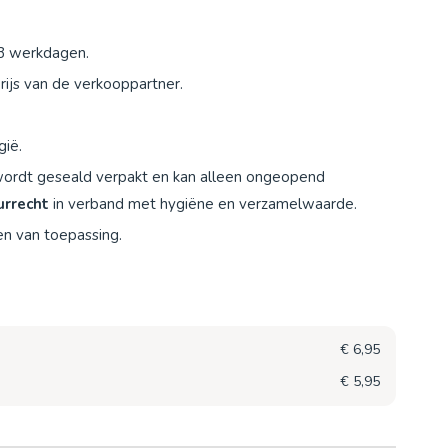
-3 werkdagen.
ijs van de verkooppartner.
gië.
 wordt geseald verpakt en kan alleen ongeopend
urrecht
in verband met hygiëne en verzamelwaarde.
en van toepassing.
€ 6,95
€ 5,95