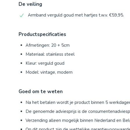
De veiling
Armband verguld goud met hartjes t.w.v. €59,95.
Productspecificaties
Afmetingen: 20 + 5cm
Materiaal: stainless steel
Kleur: verguld goud
Model: vintage, modern
Goed om te weten
Na het betalen wordt je product binnen 5 werkdage
De genoemde adviesprijs is de consumentenadviespri
Verzending alleen mogelijk binnen Nederland en Belg
Op dit product zijn de wettelijke garantievoorwaard