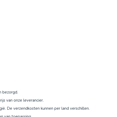
n bezorgd.
js van onze leverancier.
ië. De verzendkosten kunnen per land verschillen.
en van toepassing.