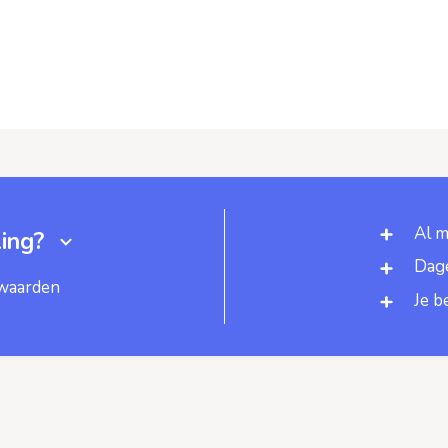
Al m
ing?
Dage
rwaarden
Je b