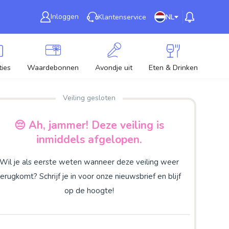
Inloggen
Klantenservice
NL
ies
Waardebonnen
Avondje uit
Eten & Drinken
Nie
Veiling gesloten
😔 Ah, jammer! Deze veiling is
inmiddels afgelopen.
Wil je als eerste weten wanneer deze veiling weer
terugkomt? Schrijf je in voor onze nieuwsbrief en blijf
op de hoogte!