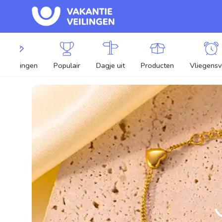
lle veilingen
Populair
Dagje uit
Producten
Vliegensv