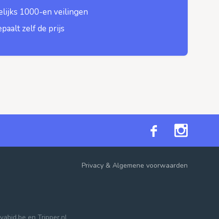
lijks 1000-en veilingen
epaalt zelf de prijs
Privacy
&
Algemene voorwaarden
vabid.be
en
Tripper.nl