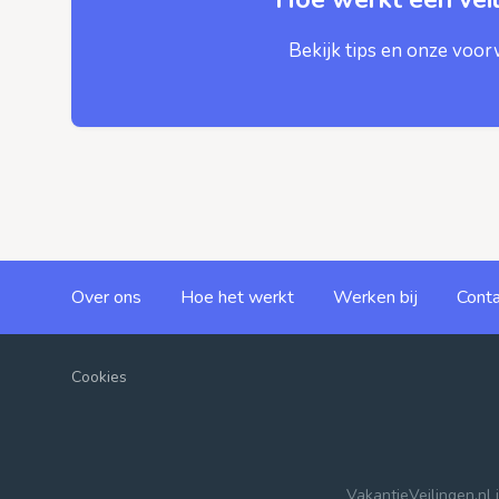
Bekijk tips en onze voo
Over ons
Hoe het werkt
Werken bij
Conta
Cookies
VakantieVeilingen.nl