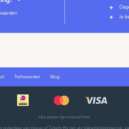
Dage
rwaarden
Je b
ct
Trefwoorden
Blog
Alle prijzen zijn inclusief btw
 is onderdeel van
House of Tickets BV
net als
VakantieVeilingen.be
,
Va