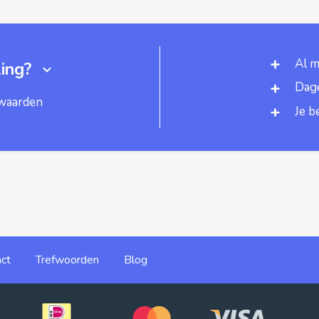
Al m
ing?
Dage
rwaarden
Je b
ct
Trefwoorden
Blog