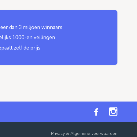
eer dan 3 miljoen winnaars
lijks 1000-en veilingen
epaalt zelf de prijs
Privacy
&
Algemene voorwaarden