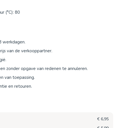
r (°C): 80
-3 werkdagen.
ijs van de verkooppartner.
gië.
agen zonder opgave van redenen te annuleren.
en van toepassing.
tie en retouren.
€ 6,95