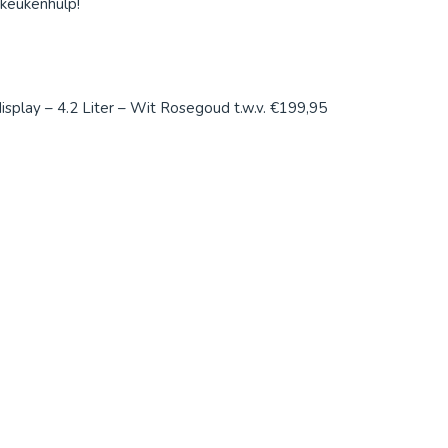
 keukenhulp!
display – 4.2 Liter – Wit Rosegoud t.w.v. €199,95