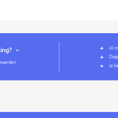
Al m
ing?
Dage
rwaarden
Je b