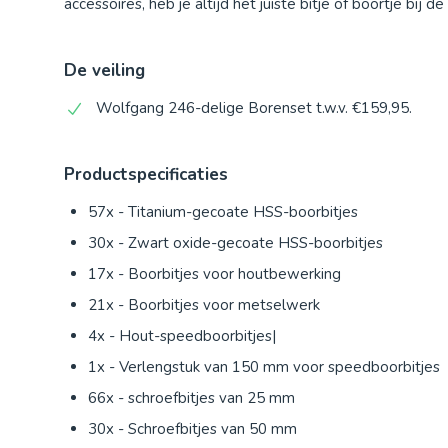
accessoires, heb je altijd het juiste bitje of boortje bij d
De veiling
Wolfgang 246-delige Borenset t.w.v. €159,95.
Productspecificaties
57x - Titanium-gecoate HSS-boorbitjes
30x - Zwart oxide-gecoate HSS-boorbitjes
17x - Boorbitjes voor houtbewerking
21x - Boorbitjes voor metselwerk
4x - Hout-speedboorbitjes|
1x - Verlengstuk van 150 mm voor speedboorbitjes
66x - schroefbitjes van 25 mm
30x - Schroefbitjes van 50 mm