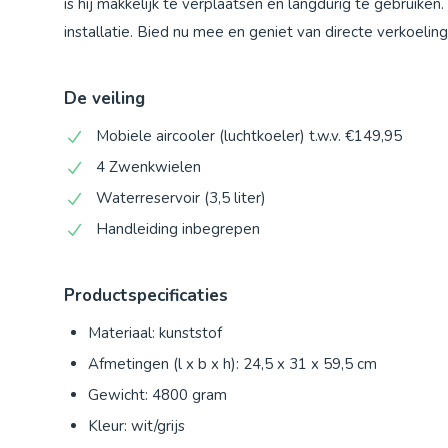
is hij makkelijk te verplaatsen én langdurig te gebrui
installatie. Bied nu mee en geniet van directe verkoeling
De veiling
Mobiele aircooler (luchtkoeler) t.w.v. €149,95
4 Zwenkwielen
Waterreservoir (3,5 liter)
Handleiding inbegrepen
Productspecificaties
Materiaal: kunststof
Afmetingen (l x b x h): 24,5 x 31 x 59,5 cm
Gewicht: 4800 gram
Kleur: wit/grijs