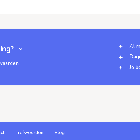
Al m
ing?
Dage
rwaarden
Je b
ct
Trefwoorden
Blog