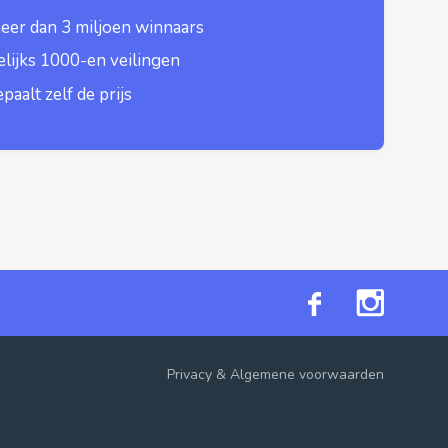
eer dan 3 miljoen winnaars
lijks 1000-en veilingen
epaalt zelf de prijs
Privacy
&
Algemene voorwaarden