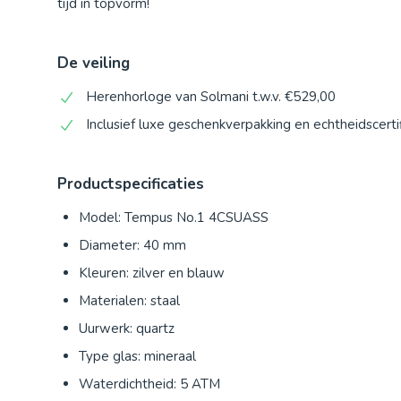
tijd in topvorm!
De veiling
Herenhorloge van Solmani t.w.v. €529,00
Inclusief luxe geschenkverpakking en echtheidscerti
Productspecificaties
Model: Tempus No.1 4CSUASS
Diameter: 40 mm
Kleuren: zilver en blauw
Materialen: staal
Uurwerk: quartz
Type glas: mineraal
Waterdichtheid: 5 ATM