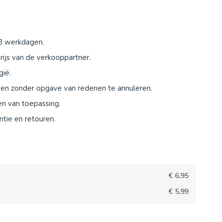
-3 werkdagen.
ijs van de verkooppartner.
gië.
agen zonder opgave van redenen te annuleren.
en van toepassing.
tie en retouren.
€ 6,95
€ 5,99