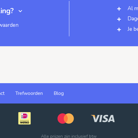
Al m
ing?
Dage
rwaarden
Je b
ct
Trefwoorden
Blog
Alle prijzen zijn inclusief btw