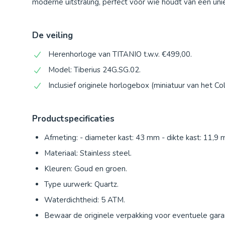
moderne uitstraling, perfect voor wie houdt van een un
De veiling
Herenhorloge van TITANIO t.w.v. €499,00.
Model: Tiberius 24G.SG.02.
Inclusief originele horlogebox (miniatuur van het C
Productspecificaties
Afmeting: - diameter kast: 43 mm - dikte kast: 11,9 
Materiaal: Stainless steel.
Kleuren: Goud en groen.
Type uurwerk: Quartz.
Waterdichtheid: 5 ATM.
Bewaar de originele verpakking voor eventuele garan