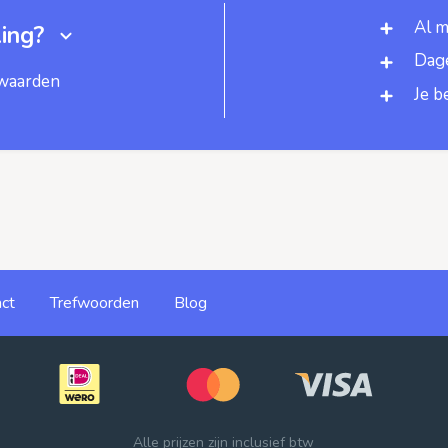
Al m
ing?
Dage
rwaarden
Je b
ct
Trefwoorden
Blog
Alle prijzen zijn inclusief btw