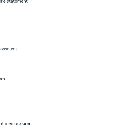
ieke statement.
olosseum).
mm.
tie en retouren.