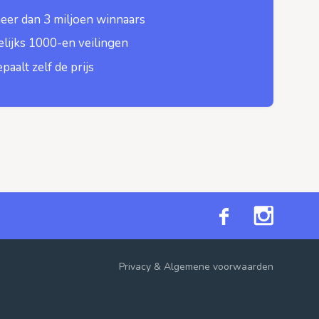
eer dan 3 miljoen winnaars
lijks 1000-en veilingen
epaalt zelf de prijs
Privacy
&
Algemene voorwaarden