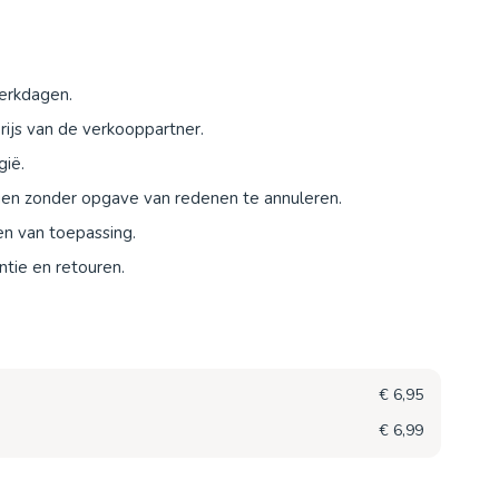
werkdagen.
ijs van de verkooppartner.
gië.
agen zonder opgave van redenen te annuleren.
en van toepassing.
tie en retouren.
€ 6,95
€ 6,99