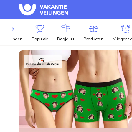
lle veilingen
Populair
Dagje uit
Producten
Vliegensv