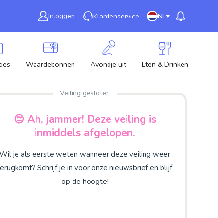
Inloggen
Klantenservice
NL
ies
Waardebonnen
Avondje uit
Eten & Drinken
Nie
Veiling gesloten
😔 Ah, jammer! Deze veiling is
inmiddels afgelopen.
Wil je als eerste weten wanneer deze veiling weer
terugkomt? Schrijf je in voor onze nieuwsbrief en blijf
op de hoogte!