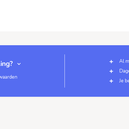
Al m
ing?
Dage
rwaarden
Je b