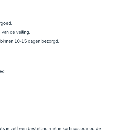
rgoed.
van de veiling.
g binnen 10-15 dagen bezorgd.
ed.
ts je zelf een bestelling met je kortingscode op de