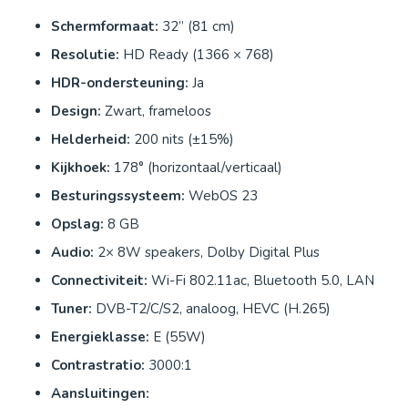
Schermformaat:
32” (81 cm)
Resolutie:
HD Ready (1366 × 768)
HDR-ondersteuning:
Ja
Design:
Zwart, frameloos
Helderheid:
200 nits (±15%)
Kijkhoek:
178° (horizontaal/verticaal)
Besturingssysteem:
WebOS 23
Opslag:
8 GB
Audio:
2× 8W speakers, Dolby Digital Plus
Connectiviteit:
Wi-Fi 802.11ac, Bluetooth 5.0, LAN
Tuner:
DVB-T2/C/S2, analoog, HEVC (H.265)
Energieklasse:
E (55W)
Contrastratio:
3000:1
Aansluitingen: