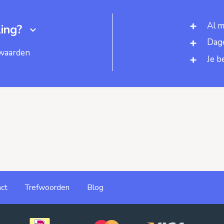
Al m
ing?
Dage
rwaarden
Je b
ct
Trefwoorden
Blog