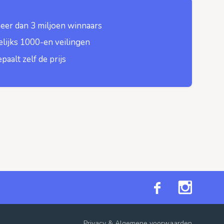
eer dan 3 miljoen winnaars
lijks 1000-en veilingen
epaalt zelf de prijs
Privacy
&
Algemene voorwaarden