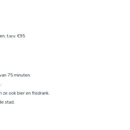
n, t.w.v. €95
van 75 minuten.
.
ze ook bier en frisdrank.
de stad.