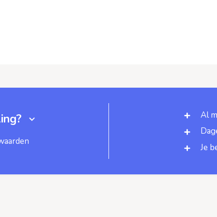
Al m
ing?
Dage
rwaarden
Je b