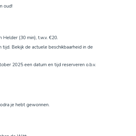
en oud!
 Helder (30 min), t.w.v. €20.
tijd. Bekijk de actuele beschikbaarheid in de
tober 2025 een datum en tijd reserveren o.b.v.
zodra je hebt gewonnen.