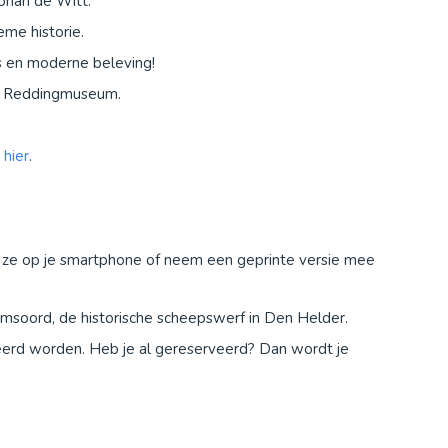
ohan de Witt.
me historie.
es en moderne beleving!
l Reddingmuseum.
k hier
.
d ze op je smartphone of neem een geprinte versie mee
soord, de historische scheepswerf in Den Helder.
eerd worden. Heb je al gereserveerd? Dan wordt je