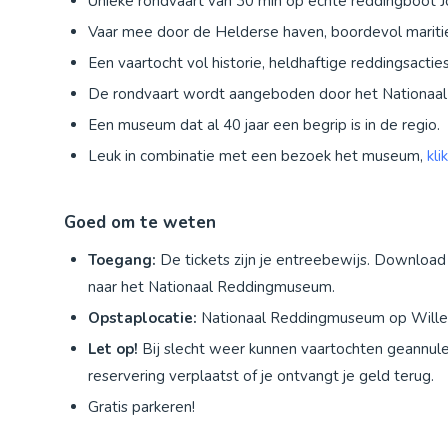
Unieke rondvaart van 30 min op échte reddingboot J
Vaar mee door de Helderse haven, boordevol maritie
Een vaartocht vol historie, heldhaftige reddingsacti
De rondvaart wordt aangeboden door het Nationaa
Een museum dat al 40 jaar een begrip is in de regio.
Leuk in combinatie met een bezoek het museum,
kli
Goed om te weten
Toegang:
De tickets zijn je entreebewijs. Downloa
naar het Nationaal Reddingmuseum.
Opstaplocatie:
Nationaal Reddingmuseum op Willem
Let op!
Bij slecht weer kunnen vaartochten geannul
reservering verplaatst of je ontvangt je geld terug.
Gratis parkeren!