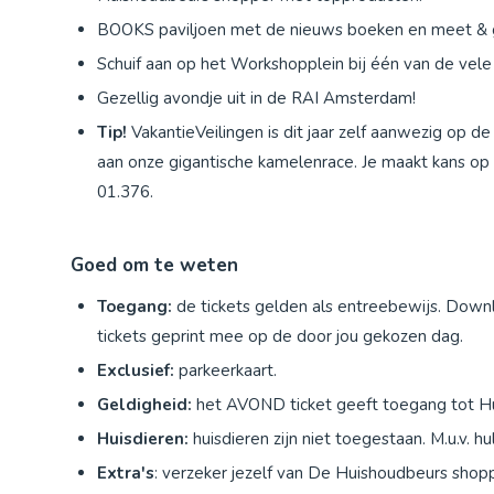
BOOKS paviljoen met de nieuws boeken en meet & g
Schuif aan op het Workshopplein bij één van de vel
Gezellig avondje uit in de RAI Amsterdam!
Tip!
VakantieVeilingen is dit jaar zelf aanwezig op 
aan onze gigantische kamelenrace. Je maakt kans op me
01.376.
Goed om te weten
Toegang:
de tickets gelden als entreebewijs. Down
tickets geprint mee op de door jou gekozen dag.
Exclusief:
parkeerkaart.
Geldigheid:
het AVOND ticket geeft toegang tot Hu
Huisdieren:
huisdieren zijn niet toegestaan. M.u.v. 
Extra's
: verzeker jezelf van De Huishoudbeurs shop