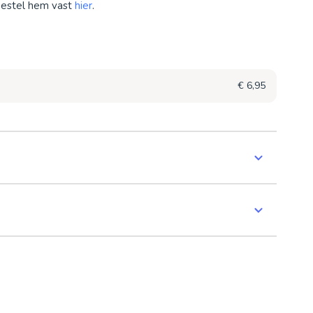
bestel hem vast
hier
.
€ 6,95