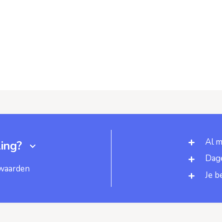
Al m
ing?
Dage
rwaarden
Je b