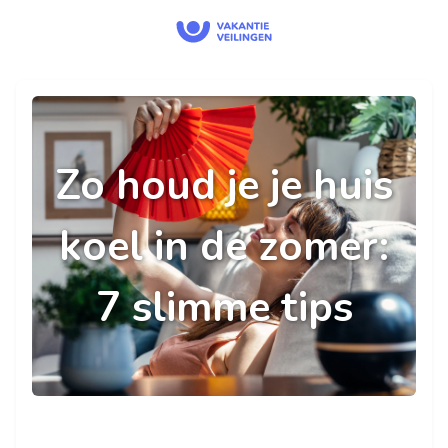
Zo houd je je huis
koel in de zomer:
7 slimme tips