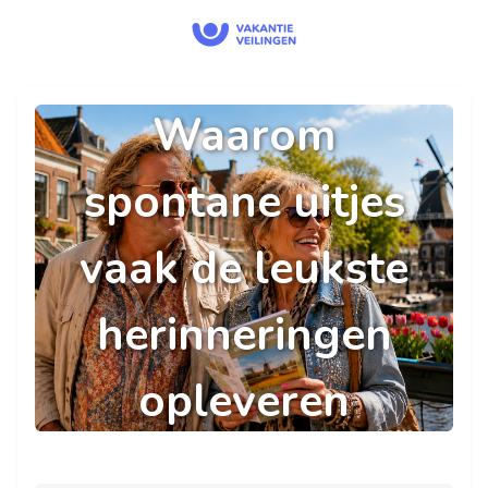
Waarom
spontane uitjes
vaak de leukste
herinneringen
opleveren