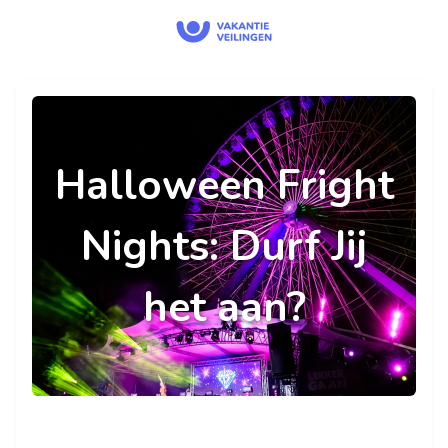
Halloween Fright
Nights: Durf Jij
het aan?