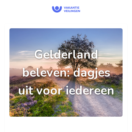
Gelderland
beleven: dagjes
uit voor iedereen