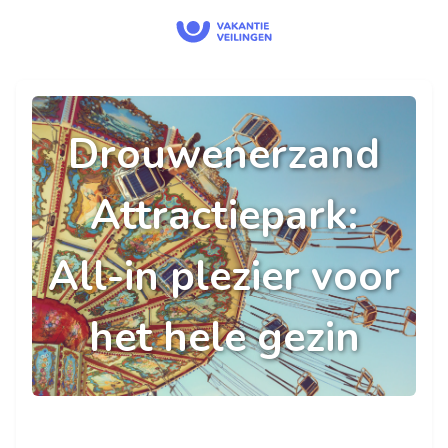
Drouwenerzand
Attractiepark:
All-in plezier voor
het hele gezin