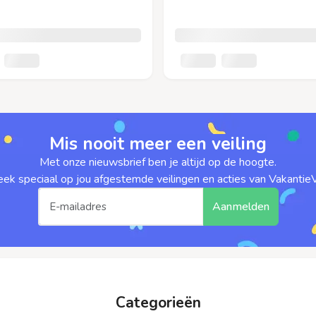
Mis nooit meer een veiling
Met onze nieuwsbrief ben je altijd op de hoogte.
ek speciaal op jou afgestemde veilingen en acties van VakantieVe
Aanmelden
Categorieën