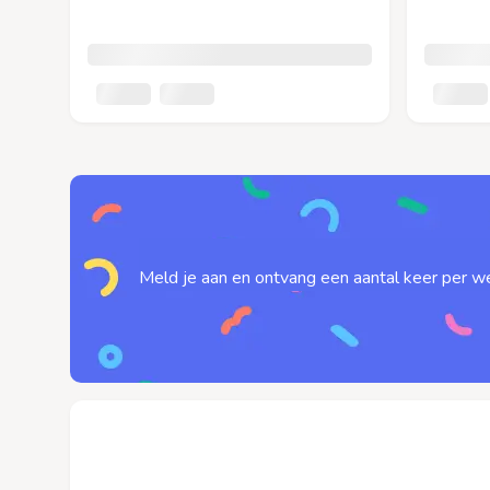
Meld je aan en ontvang een aantal keer per we