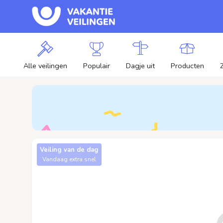
Alle veilingen
Populair
Dagje uit
Producten
Veiling van de dag
Vandaag extra snel