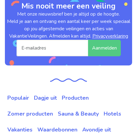
Mis nooit meer een veiling
Met onze nieuwsbrief ben je altijd op de hoogte.
Meld je aan en ontvang een aantal keer per week speciaal
op jou afgestemde veilingen en acties van
VakantieVeilingen. Afmelden kan altijd.
Privacyverklaring
Aanmelden
Populair
Dagje uit
Producten
Zomer producten
Sauna & Beauty
Hotels
Vakanties
Waardebonnen
Avondje uit