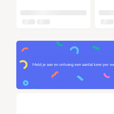
Meld je aan en ontvang een aantal keer per we