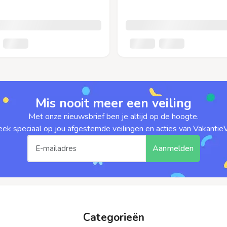
Mis nooit meer een veiling
Met onze nieuwsbrief ben je altijd op de hoogte.
ek speciaal op jou afgestemde veilingen en acties van VakantieVe
Aanmelden
Categorieën