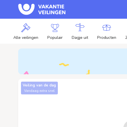
Alle veilingen
Populair
Dagje uit
Producten
Veiling van de dag
Vandaag extra snel